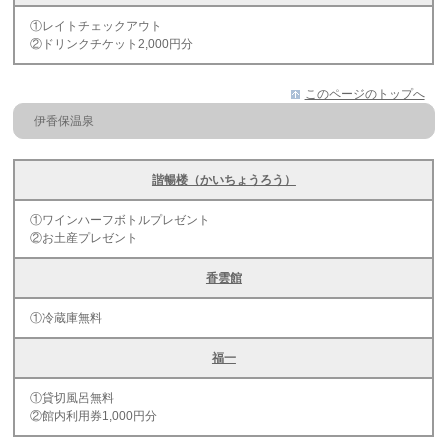
①レイトチェックアウト
②ドリンクチケット2,000円分
このページのトップへ
伊香保温泉
諧暢楼（かいちょうろう）
①ワインハーフボトルプレゼント
②お土産プレゼント
香雲館
①冷蔵庫無料
福一
①貸切風呂無料
②館内利用券1,000円分