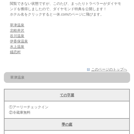
閲覧できない状態ですが、このたび、まったりトラベラーがダイヤモ
ンドを獲得しましたので、ダイヤモンド特典を公開します！
ホテル名をクリックすると一休.comのページに飛びます。
草津温泉
北軽井沢
谷川温泉
伊香保温泉
水上温泉
嬬恋村
このページのトップへ
草津温泉
ての字屋
①アーリーチェックイン
②冷蔵庫無料
季の庭