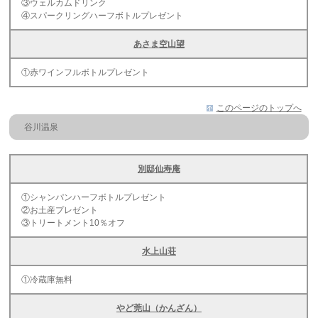
③ウェルカムドリンク
④スパークリングハーフボトルプレゼント
あさま空山望
①赤ワインフルボトルプレゼント
このページのトップへ
谷川温泉
別邸仙寿庵
①シャンパンハーフボトルプレゼント
②お土産プレゼント
③トリートメント10％オフ
水上山荘
①冷蔵庫無料
やど莞山（かんざん）