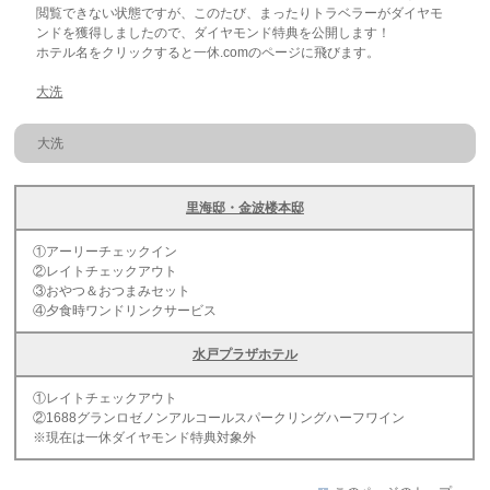
閲覧できない状態ですが、このたび、まったりトラベラーがダイヤモ
ンドを獲得しましたので、ダイヤモンド特典を公開します！
ホテル名をクリックすると一休.comのページに飛びます。
大洗
大洗
里海邸・金波楼本邸
①アーリーチェックイン
②レイトチェックアウト
③おやつ＆おつまみセット
④夕食時ワンドリンクサービス
水戸プラザホテル
①レイトチェックアウト
②1688グランロゼノンアルコールスパークリングハーフワイン
※現在は一休ダイヤモンド特典対象外