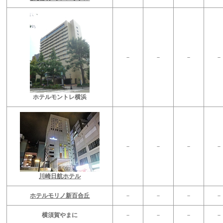
－
－
－
－
ホテルモントレ横浜
－
－
－
－
川崎日航ホテル
ホテルモリノ新百合丘
－
－
－
－
横須賀やまに
－
－
－
－