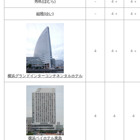
秀邑(ほむら)
－
４＋
４＋
結唯(ゆい)
－
４＋
４＋
４
４＋
４＋
横浜グランドインターコンチネンタルホテル
４
４
４
横浜ベイホテル東急