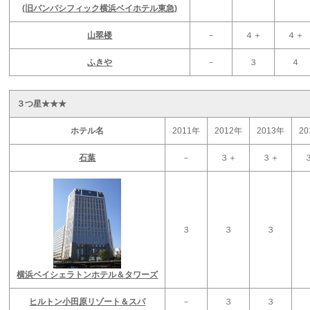
(旧パンパシフィック横浜ベイホテル東急)
山翠楼
－
４＋
４＋
ふきや
－
３
４
３つ星★★★
ホテル名
2011年
2012年
2013年
2
石葉
－
３＋
３＋
３
３
３
横浜ベイシェラトンホテル＆タワーズ
ヒルトン小田原リゾート＆スパ
－
３
３