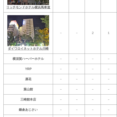
リッチモンドホテル横浜馬車道
－
－
２
１
ダイワロイネットホテル川崎
横須賀ハーバーホテル
－
－
－
－
YRP
－
－
－
－
凛花
－
－
－
－
葉山館
－
－
－
－
三崎館本店
－
－
－
－
鎌倉あじさい
－
－
－
－