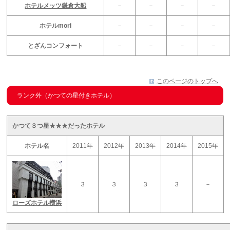
ホテルメッツ鎌倉大船
－
－
－
－
ホテルmori
－
－
－
－
とざんコンフォート
－
－
－
－
このページのトップへ
ランク外（かつての星付きホテル）
かつて３つ星★★★だったホテル
ホテル名
2011年
2012年
2013年
2014年
2015年
３
３
３
３
－
ローズホテル横浜