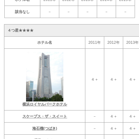
該当なし
－
－
－
－
－
４つ星★★★★
ホテル名
2011年
2012年
2013年
４＋
４＋
４＋
横浜ロイヤルパークホテル
スケープス・ザ・スイート
－
４＋
４＋
海石榴(つばき)
－
４＋
４＋