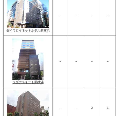
－
－
－
－
ダイワロイネットホテル新横浜
－
－
－
－
ラグナスイート新横浜
－
－
２
１