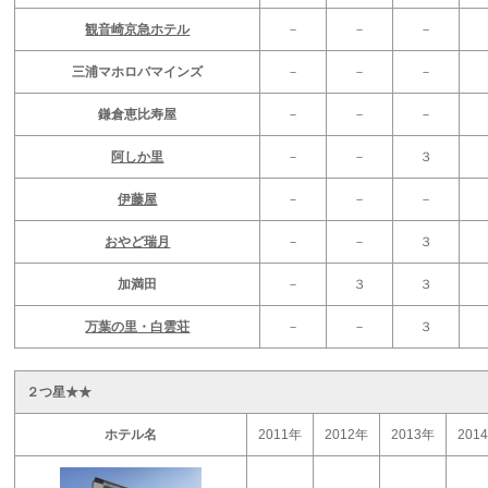
観音崎京急ホテル
－
－
－
三浦マホロバマインズ
－
－
－
鎌倉恵比寿屋
－
－
－
阿しか里
－
－
３
伊藤屋
－
－
－
おやど瑞月
－
－
３
加満田
－
３
３
万葉の里・白雲荘
－
－
３
２つ星★★
ホテル名
2011年
2012年
2013年
201