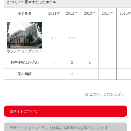
かつて２つ星★★だったホテル
ホテル名
2011年
2012年
2013年
2014年
2015
２＋
２＋
－
－
－
ホテルニューグランド
料亭小宿ふかざわ
－
２
１
－
－
茅ヶ崎館
－
２
－
－
－
このページのトップへ
当サイトについて
当サイトではミシュランとは異なる表示方法を採用しています