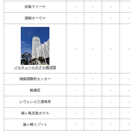
佐島マリーナ
－
－
－
－
湘南オーヴァ
－
－
－
－
－
－
－
－
メルキュールホテル横須賀
湘南国際村センター
－
－
－
－
観潮荘
－
－
－
－
レヴェシエ三浦海岸
－
－
－
－
城ヶ島京急ホテル
－
－
－
－
遊ヶ崎リゾート
－
－
－
－