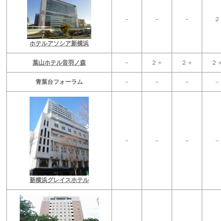
－
－
－
２
ホテルアソシア新横浜
葉山ホテル音羽ノ森
－
２＋
２＋
２
青葉台フォーラム
－
－
－
－
－
－
－
－
新横浜グレイスホテル