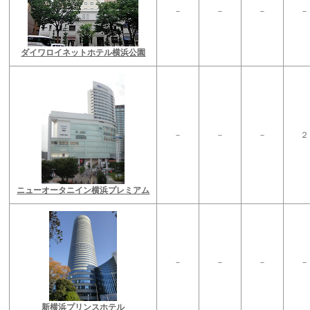
－
－
－
－
ダイワロイネットホテル横浜公園
－
－
－
２
ニューオータニイン横浜プレミアム
－
－
－
－
新横浜プリンスホテル