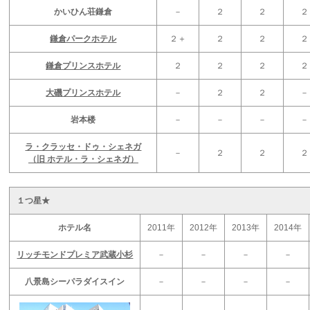
かいひん荘鎌倉
－
２
２
２
鎌倉パークホテル
２＋
２
２
２
鎌倉プリンスホテル
２
２
２
２
大磯プリンスホテル
－
２
２
－
岩本楼
－
－
－
－
ラ・クラッセ・ドゥ・シェネガ
－
２
２
２
（旧 ホテル・ラ・シェネガ）
１つ星★
ホテル名
2011年
2012年
2013年
2014年
リッチモンドプレミア武蔵小杉
－
－
－
－
八景島シーパラダイスイン
－
－
－
－