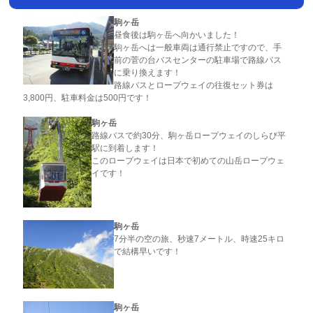
駒ヶ岳
昼食後は駒ヶ岳へ向かいました！
駒ヶ岳へは一般車両は通行禁止ですので、手
前の菅の台バスセンターの駐車場で路線バス
に乗り換えます！
路線バスとロープウェイの往復セット券は
3,800円、駐車料金は500円です！
駒ヶ岳
路線バスで約30分、駒ヶ岳ロープウェイのしらび平
駅に到着します！
このロープウェイは日本で初めての山岳ロープウェ
イです！
駒ヶ岳
7分半の空の旅、秒速7メートル、時速25キロ
で結構早いです！
駒ヶ岳