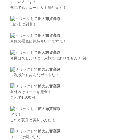
すごい人です！
熱気で窓もゴーグルも曇ります！
志賀高原
山の上に到着！
志賀高原
白銀の景色は気持ちいいですね！
志賀高原
今回は久しぶりに一人旅ではありません！(笑)
志賀高原
（私以外）みんなボードだよ！
志賀高原
昼休みはステーキ定食！
これで1,000円！
志賀高原
夕食！
これが意外と美味いんだよ！
志賀高原
メインは鍋でした！