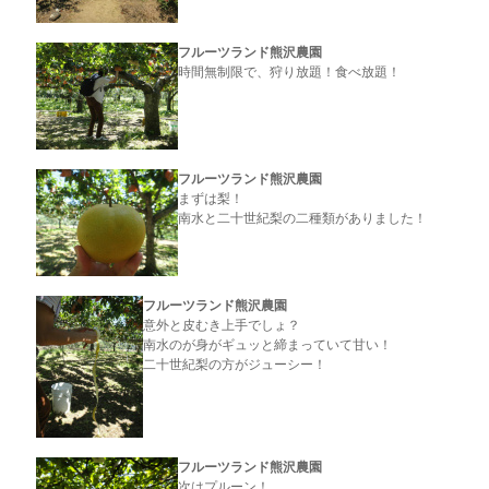
フルーツランド熊沢農園
時間無制限で、狩り放題！食べ放題！
フルーツランド熊沢農園
まずは梨！
南水と二十世紀梨の二種類がありました！
フルーツランド熊沢農園
意外と皮むき上手でしょ？
南水のが身がギュッと締まっていて甘い！
二十世紀梨の方がジューシー！
フルーツランド熊沢農園
次はプルーン！