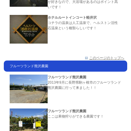
が好きなので、大浴場があるのはポイント高
いです！
ホテルルートインコート軽井沢
コチラの温泉は人工温泉で、ヘルストン活性
石温泉という種類らしいです！
このページのトップへ
フルーツランド熊沢農園
フルーツランド熊沢農園
2013年9月に長野県駒ヶ根市のフルーツランド
熊沢農園に行って来ました！！
フルーツランド熊沢農園
ここは果物狩りができる農園です！