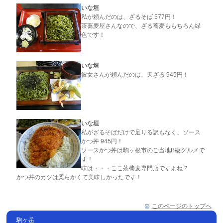
いな垣
私が頼んだのは、ざるそば 577円！
茶蕎麦屋さんなので、ざる蕎麦ももちろん緑
色です！
いな垣
彼女さんが頼んだのは、天ざる 945円！
いな垣
私がざるそばだけで足りる訳もなく、ソース
かつ丼 945円！
ソースかつ丼は駒ヶ根市のご当地B級グルメで
す！
味は・・・ここ茶蕎麦専門店ですよね？
かつ丼のカツは柔らかくて美味しかったです！
このページのトップへ
駒ヶ岳