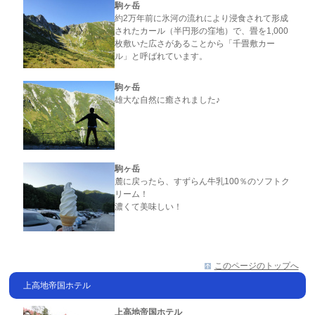
駒ヶ岳
約2万年前に氷河の流れにより浸食されて形成
されたカール（半円形の窪地）で、畳を1,000
枚敷いた広さがあることから「千畳敷カー
ル」と呼ばれています。
駒ヶ岳
雄大な自然に癒されました♪
駒ヶ岳
麓に戻ったら、すずらん牛乳100％のソフトク
リーム！
濃くて美味しい！
このページのトップへ
上高地帝国ホテル
上高地帝国ホテル