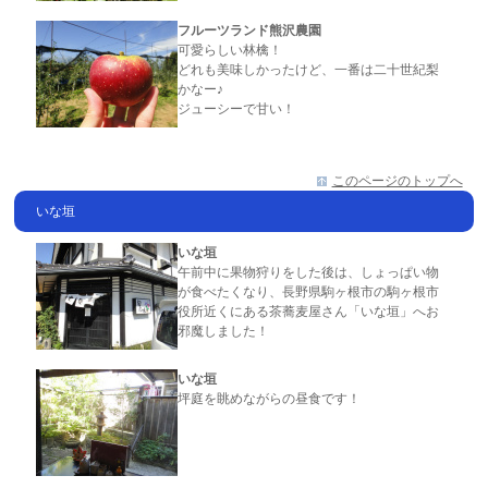
フルーツランド熊沢農園
可愛らしい林檎！
どれも美味しかったけど、一番は二十世紀梨
かなー♪
ジューシーで甘い！
このページのトップへ
いな垣
いな垣
午前中に果物狩りをした後は、しょっぱい物
が食べたくなり、長野県駒ヶ根市の駒ヶ根市
役所近くにある茶蕎麦屋さん「いな垣」へお
邪魔しました！
いな垣
坪庭を眺めながらの昼食です！