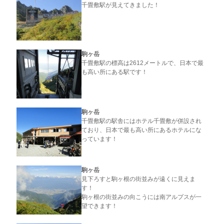
千畳敷駅が見えてきました！
駒ヶ岳
千畳敷駅の標高は2612メートルで、日本で最
も高い所にある駅です！
駒ヶ岳
千畳敷駅の駅舎にはホテル千畳敷が併設され
ており、日本で最も高い所にあるホテルにな
っています！
駒ヶ岳
見下ろすと駒ヶ根の街並みが遠くに見えま
す！
駒ヶ根の街並みの向こうには南アルプスが一
望できます！