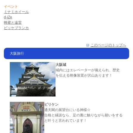
イベント
ミナミホイール
d-iZe
蜂蜜と遠雷
ビッケブランカ
このページのトップへ
大阪旅行
大阪城
城内にはエレベーターが備えられ、歴史
を伝える映像装置が沢山あります！
ビリケン
通天閣の展望台にいる神様☆
合格と縁談なら、足の裏に触りながら願いをする
と叶うと言われています！