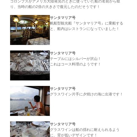
コロンブスがアメリカ大陸発見のときに使っていた船の名前から取
り、当時の船の2倍の大きさで復元したのだそうです！
サンタマリア号
帆船型観光船『サンタマリア号』に乗船する
と、船内はレストランになっていました！
サンタマリア号
テーブルにはシルバーが沢山！
これはコース料理のようです！
サンタマリア号
グラスワイン片手に夕焼けの海に出港です！
サンタマリア号
グラスワインは船の揺れに耐えられるよう
に、背が低いデザインです！