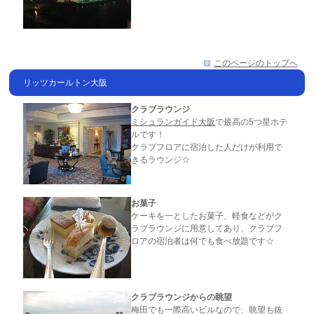
このページのトップへ
リッツカールトン大阪
クラブラウンジ
ミシュランガイド大阪
で最高の5つ星ホテ
ルです！
クラブフロアに宿泊した人だけが利用で
きるラウンジ☆
お菓子
ケーキを一としたお菓子、軽食などがク
ラブラウンジに用意してあり、クラブフ
ロアの宿泊者は何でも食べ放題です☆
クラブラウンジからの眺望
梅田でも一際高いビルなので、眺望も抜