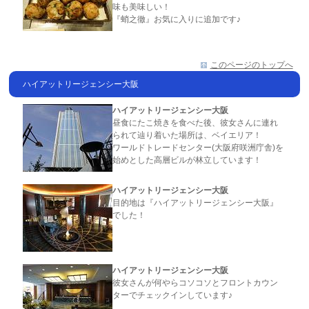
味も美味しい！
『蛸之徹』お気に入りに追加です♪
このページのトップへ
ハイアットリージェンシー大阪
ハイアットリージェンシー大阪
昼食にたこ焼きを食べた後、彼女さんに連れ
られて辿り着いた場所は、ベイエリア！
ワールドトレードセンター(大阪府咲洲庁舎)を
始めとした高層ビルが林立しています！
ハイアットリージェンシー大阪
目的地は『ハイアットリージェンシー大阪』
でした！
ハイアットリージェンシー大阪
彼女さんが何やらコソコソとフロントカウン
ターでチェックインしています♪