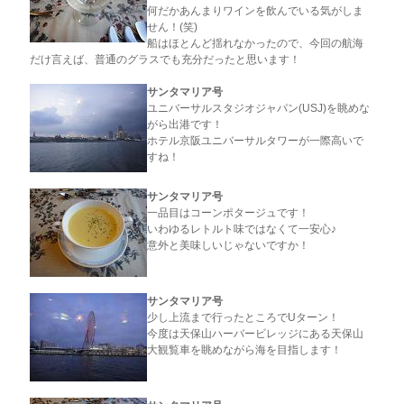
何だかあんまりワインを飲んでいる気がしま
せん！(笑)
船はほとんど揺れなかったので、今回の航海
だけ言えば、普通のグラスでも充分だったと思います！
サンタマリア号
ユニバーサルスタジオジャパン(USJ)を眺めな
がら出港です！
ホテル京阪ユニバーサルタワーが一際高いで
すね！
サンタマリア号
一品目はコーンポタージュです！
いわゆるレトルト味ではなくて一安心♪
意外と美味しいじゃないですか！
サンタマリア号
少し上流まで行ったところでUターン！
今度は天保山ハーバービレッジにある天保山
大観覧車を眺めながら海を目指します！