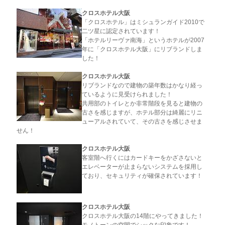
クロスホテル大阪
「クロスホテル」はミシュランガイド2010で
二ツ星に認定されています！
「ホテルリーヴァ南海」というホテルが2007
年に「クロスホテル大阪」にリブランドしま
した！
クロスホテル大阪
リブランドなので建物の築年数はかなり経っ
ているように見受けられました！
共用部のトイレとか非常階段を見ると建物の
古さを感じますが、ホテル部分は綺麗にリニ
ューアルされていて、その古さを感じさせま
せん！
クロスホテル大阪
客室階へ行くにはカードキーをかざさないと
エレベーターが止まらないシステムを採用し
ており、セキュリティが確保されています！
クロスホテル大阪
クロスホテル大阪の14階にやってきました！
モノトーンの空間でシックな印象です！