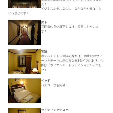
ん！
ビジネスホテルなのに、なかなかやるな！と
いう感じです♪
廊下
雰囲気の良い廊下を抜けて客室に向かいま
す！
客室
ホテルモントレ大阪の客室は、19世紀のウィ
ーンをテーマに趣の異なる3タイプがあり、今
回は『ヴィエンナ・トラディショナル』でし
た！
ベッド
バスローブも完備！
ライティングデスク