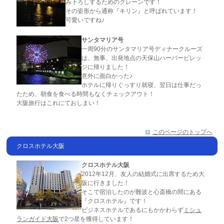
み下ろしするためのクレーンです！
その姿形から通称『キリン』と呼ばれています！
可愛いですね♪
サンタマリア号
一周90分のサンタマリア号ディナークルーズ
は、無事、出発地点の天保山ハーバービレッ
ジに帰りました！
意外に面白かった♪
ホテルに帰りぐっすり就寝、翌日は仕事だっ
たため、朝食を食べる時間もなくチェックアウト！
大阪旅行はこれにておしまい！
このページのトップへ
クロスホテル大阪
クロスホテル大阪
2012年12月、友人の結婚式に出席するため大
阪に行きました！
そこで宿泊したのが難波と心斎橋の間にある
『クロスホテル』です！
ビジネスホテルであるにもかかわらず
ミシュ
ランガイド大阪
で2つ星を獲得しています！