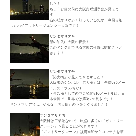
した！
ちょうど目の前に大阪府咲洲庁舎が見えま
す！
右の明かりが多く灯っているのが、今回宿泊
したハイアットリージェンシー大阪です！
サンタマリア号
船の舳先に大阪の夜景！
このアングルで見る大阪の夜景は結構グッと
きます！
サンタマリア号
『港大橋』が見えてきますした！
大阪港のシンボル『港大橋』は、全長980メー
トルのトラス橋です！
トラス橋としての中央径間510メートルは、日
本最長で、世界では第3位の長さです！
サンタマリア号は、そんな『港大橋』の下をくぐりました！
サンタマリア号
大阪港は工業港なので、岸壁に多くの『ガントリー
クレーン』を見ることができます！
『ガントリークレーン』は貨物船からコンテナを積