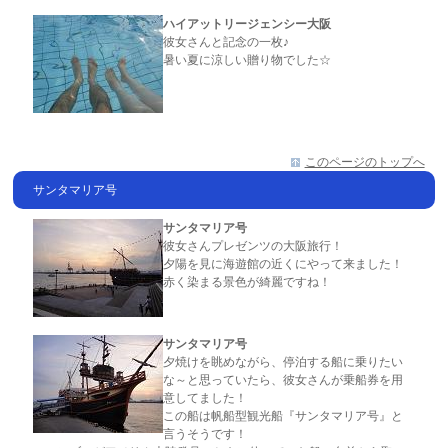
ハイアットリージェンシー大阪
彼女さんと記念の一枚♪
暑い夏に涼しい贈り物でした☆
このページのトップへ
サンタマリア号
サンタマリア号
彼女さんプレゼンツの大阪旅行！
夕陽を見に海遊館の近くにやって来ました！
赤く染まる景色が綺麗ですね！
サンタマリア号
夕焼けを眺めながら、停泊する船に乗りたい
な～と思っていたら、彼女さんが乗船券を用
意してました！
この船は帆船型観光船『サンタマリア号』と
言うそうです！