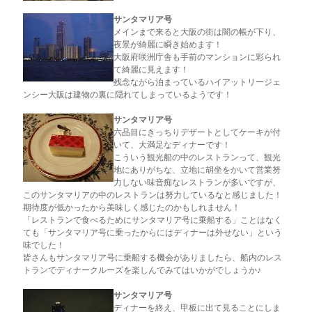
サンタマリア号
メインまで来ると大阪の街は闇の帳が下り、
夜景が綺麗に瞬き始めます！
大阪府咲洲庁舎も手前のマンションに彩られ
て綺麗に見えます！
残念ながら泊まっているハイアットリージェ
ンシー大阪は建物の裏に隠れてしまっているようです！
サンタマリア号
六品目にきっちりデザートとしてケーキが付
いて、大満足なディナーです！
こういう観光船の中のレストランって、観光
地にありがちな、立地に胡坐をかいて営業努
力しない味音痴なレストランが多いですが、
このサンタマリアの中のレストランは努力しているなと感じました！
期待度が低かったから美味しく感じたのかもしれません！
「レストランで食べるためにサンタマリア号に乗船する」ことはなく
ても「サンタマリア号に乗ったからにはディナーは外せない」という
味でした！
皆さんもサンタマリア号に乗船する機会がありましたら、船内のレス
トランでディナークルーズを楽しんでみてはいかがでしょうか♪
サンタマリア号
ディナーを終え、甲板に出て見ることにしま