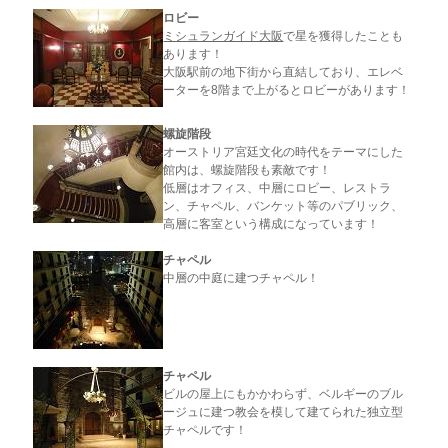
ロビー
ミシュランガイド大阪
で星を獲得したことも
あります！
大阪駅前の地下街から直結しており、エレベ
ーターを8階まで上がるとロビーがあります！
螺旋階段
オーストリア宮廷文化の時代をテーマにした
館内は、螺旋階段も素敵です！
低層はオフィス、中層にロビー、レストラ
ン、チャペル、バンケット等のパブリック、
高層に客室という構成になっています！
チャペル
中層の中庭に建つチャペル！
チャペル
ビルの屋上にもかかわらず、ベルギーのブル
ージュに建つ教会を模して建てられた独立型
チャペルです！