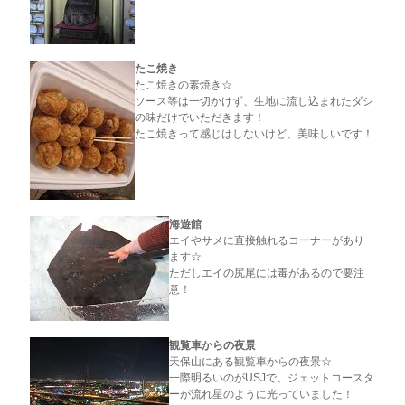
たこ焼き
たこ焼きの素焼き☆
ソース等は一切かけず、生地に流し込まれたダシ
の味だけでいただきます！
たこ焼きって感じはしないけど、美味しいです！
海遊館
エイやサメに直接触れるコーナーがあり
ます☆
ただしエイの尻尾には毒があるので要注
意！
観覧車からの夜景
天保山にある観覧車からの夜景☆
一際明るいのがUSJで、ジェットコースタ
ーが流れ星のように光っていました！