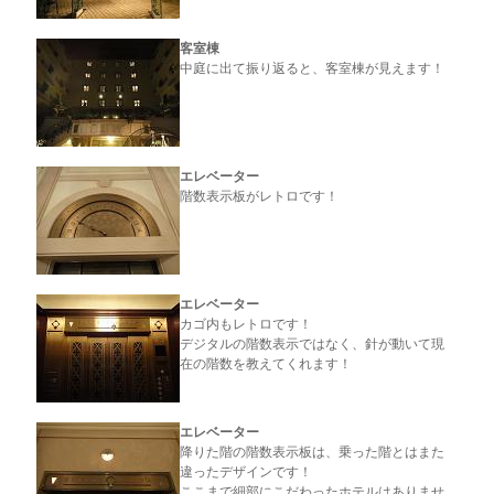
客室棟
中庭に出て振り返ると、客室棟が見えます！
エレベーター
階数表示板がレトロです！
エレベーター
カゴ内もレトロです！
デジタルの階数表示ではなく、針が動いて現
在の階数を教えてくれます！
エレベーター
降りた階の階数表示板は、乗った階とはまた
違ったデザインです！
ここまで細部にこだわったホテルはありませ