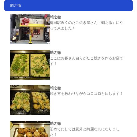
蛸之徹
蛸之徹
梅田駅近くのたこ焼き屋さん『蛸之徹』にや
って来ました！
蛸之徹
ここはお客さん自らがたこ焼きを作るお店で
す！
蛸之徹
焼き方を教わりながらコロコロと回します！
蛸之徹
初めてにしては意外と綺麗な丸になりまし
た！