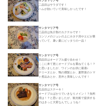
サンタマリア号
二品目はサラダです！
ハムが効いていて美味しかったです！
サンタマリア号
三品目は魚介類のカクテルです！
コンソメのジュレの上にホタテ貝やエビが乗
っていて、暑い夏にピッタリの一品！
サンタマリア号
四品目はオードブル盛り合わせ！
ここに来て更にオードブルを重ねてくる！？
と思いましたが、ワインのお供に最適♪
テリーヌとか、鴨の燻製とか、夏野菜のトマ
ト煮込みとか、意外と美味しいんです！
サンタマリア号
五品目はステーキ！
オードブルばかりでいきなりメイン！？魚料
理は！？と思いましたが、観光船で提供する
のはきっと大変なんでしょうね！