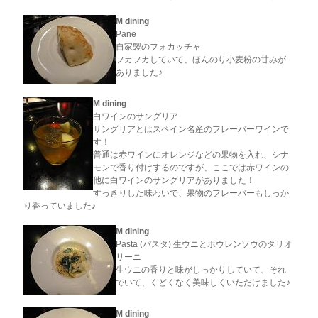
M dining
Pane
自家製のフォカッチャ
フカフカしていて、ほんのり小麦粉の甘みが
ありました♪
M dining
白ワインのサングリア
サングリアとはスペイン名産のフレーバーワインで
す！
普通は赤ワインにオレンジなどの果物を入れ、シナ
モンで香り付けするのですが、ここでは赤ワインの
他に白ワインのサングリアがありました！
すっきりした味わいで、果物のフレーバーもしっか
り香っていました♪
M dining
Pasta (パスタ) 生ウニとホウレンソウのタリオ
リーニ
生ウニの香りと味がしっかりしていて、それ
でいて、くどくなく美味しくいただけました♪
M dining