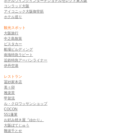
ホテルウイングインターナショナルセレクト東大阪
コンラッド大阪
アイコニック大阪御堂筋
ホテル巡り
観光スポット
大阪旅行
中之島散策
ビスタカー
船場ビルディング
南海特急ラピート
近鉄特急アーバンライナー
伊丹空港
レストラン
冨紗家本店
美々卯
雅楽茶
甲賀流
ル・クロワッサンショップ
COCON
551蓬莱
お好み焼き屋『ゆかり』
大阪ぼてじゅう
難波千とせ