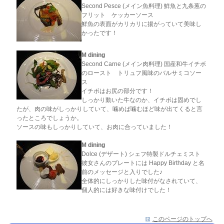
Second Pesce (メイン魚料理) 鮮魚と九条葱の
フリット ケッカーソース
鮮魚の表面がカリカリに揚がっていて美味し
かったです！
M dining
Second Carne (メイン肉料理) 国産和牛イチボ
のロースト トリュフ風味のバルサミコソー
ス
イチボはお尻の部分です！
しっかり動いた牛なのか、イチボは固めでし
たが、肉の味がしっかりしていて、噛めば噛むほど味が出てくると言
ったところでしょうか。
ソースの味もしっかりしていて、お肉に合っていました！
M dining
Dolce (デザート) シェフ特製ドルチェミスト
彼女さんのプレートには Happy Birthday と名
前のメッセージと入りでした♪
全体的にしっかりした味付がなされていて、
個人的には好きな味付けでした！
このページのトップへ