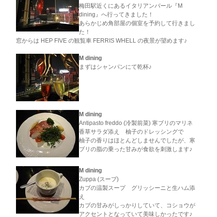
梅田駅近くにあるイタリアンバール『M
dining』へ行ってきました！
あらかじめ角部屋の個室を予約して行きまし
た！
窓からは HEP FIVE の観覧車 FERRIS WHELL の夜景が望めます♪
M dining
まずはシャンパンにて乾杯♪
M dining
Antipasto freddo (冷製前菜) 寒ブリのマリネ
香草サラダ添え 柚子のドレッシングで
柚子の香りはほとんどしませんでしたが、寒
ブリの脂の乗った甘みが食欲を刺激します♪
M dining
Zuppa (スープ)
カブの温製スープ グリッシーニと生ハム添
え
カブの甘みがしっかりしていて、コショウが
アクセントとなっていて美味しかったです♪