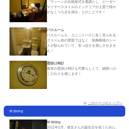
「ウィーンの伝統様式を基調とし、ビーダー
マイヤースタイルのインテリアが上質で穏や
かなくつろぎを演出」とのことです！
バスルーム
バスルームも、ユニットバスに良く見られる
クリーム色の壁面ではなく、装飾模様のシー
トが貼られていて、安っぽさを感じさせませ
ん！
壁掛け時計
客室の壁掛け時計も可愛らしくて、細部への
こだわりを感じます！
このページのトップへ
M dining
M dining
2011年2月、彼女さんの誕生日を祝うために、